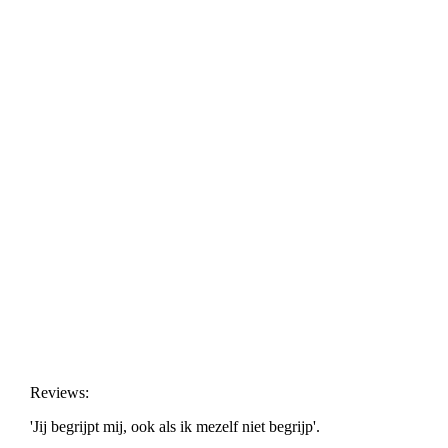
Mooie terugblik Ik leer leren!
Reviews:
'Jij begrijpt mij, ook als ik mezelf niet begrijp'.