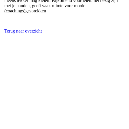
ineens lekker mag kleien! Bijkomend voordelen: het bezig zijn
met je handen, geeft vaak ruimte voor mooie
(coachings)gesprekken
Terug naar overzicht