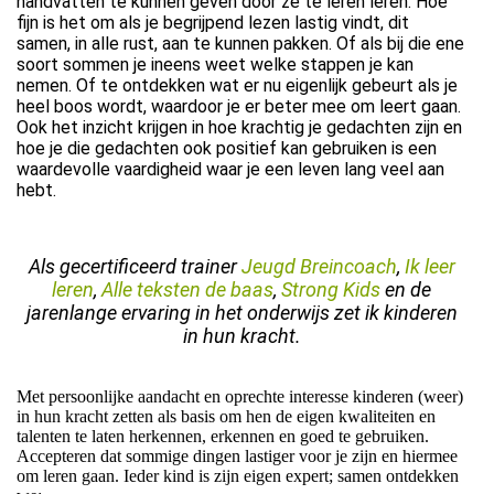
handvatten te kunnen geven door ze te léren leren. Hoe
fijn is het om als je begrijpend lezen lastig vindt, dit
samen, in alle rust, aan te kunnen pakken. Of als bij die ene
soort sommen je ineens weet welke stappen je kan
nemen. Of te ontdekken wat er nu eigenlijk gebeurt als je
heel boos wordt, waardoor je er beter mee om leert gaan.
Ook het inzicht krijgen in hoe krachtig je gedachten zijn en
hoe je die gedachten ook positief kan gebruiken is een
waardevolle vaardigheid waar je een leven lang veel aan
hebt.
Als gecertificeerd trainer
Jeugd Breincoach
,
Ik leer
leren
,
Alle teksten de baas
,
Strong Kids
en de
jarenlange ervaring in het onderwijs zet ik kinderen
in hun kracht.
Met persoonlijke aandacht en oprechte interesse kinderen (weer)
in hun kracht zetten als basis om hen de eigen kwaliteiten en
talenten te laten herkennen, erkennen en goed te gebruiken.
Accepteren dat sommige dingen lastiger voor je zijn en hiermee
om leren gaan. Ieder kind is zijn eigen expert; samen ontdekken