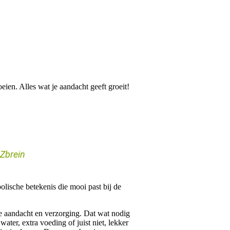
r groeit
eien. Alles wat je aandacht geeft groeit!
dZbrein
lische betekenis die mooi past bij de
e
aandacht en verzorging. Dat wat nodig
water, extra voeding of juist niet, lekker