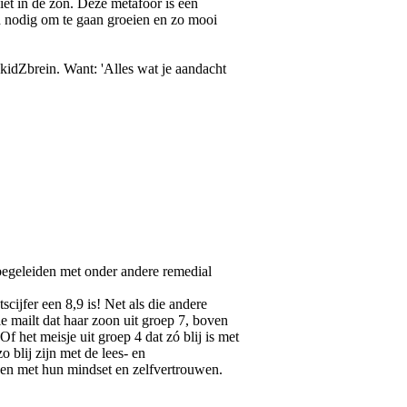
iet in de zon. Deze metafoor is een
nd nodig om te gaan groeien en zo mooi
 kidZbrein. Want: 'Alles wat je aandacht
begeleiden met onder andere remedial
scijfer een 8,9 is! Net als die andere
ie mailt dat haar zoon uit groep 7, boven
Of het meisje uit groep 4 dat zó blij is met
o blij zijn met de lees- en
ken met hun mindset en zelfvertrouwen.