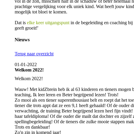
vol in de zon, misschien half in de schaduw of beter helemaal n
prachtige vergelijking voor elk uniek kind. Wat heeft jouw ki
mogelijk tot bloei te komen.
Dat is
elke keer uitgangspunt
in de begeleiding en coaching bij
geeft groeit!'
Nieuws
Terug naar overzicht
01-01-2022
Welkom 2022!
Welkom 2022!
Wauw! Met kidZbrein heb ik al 63 kinderen en tieners mogen 
teaching, Ik leer leren en Beter begrijpend lezen! Trots!
Zo mooi als een tiener superenthousiast belt en roept dat het toet
tiener die trots appt dat ze een 9,1 heeft gehaald! Of de ouder d
verwachting, de training Beter begrijpend lezen heel fijn vindt! 
haar tafeldiploma! Of die ouder die mailt dat dochter en zijzelf z
spellingbegeleiding! Of de tieners die zulke mooie stappen ma
Trots en dankbaar!
Zo'n zin in komend jaar!