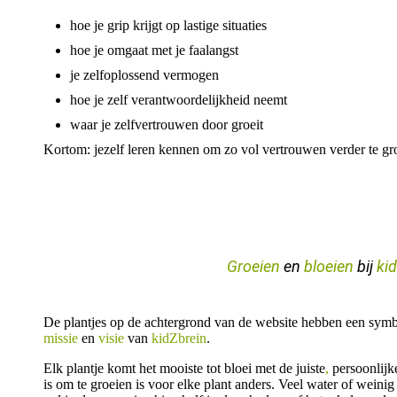
hoe je grip krijgt op lastige situaties
hoe je omgaat met je faalangst
je zelfoplossend vermogen
hoe je zelf verantwoordelijkheid neemt
waar je zelfvertrouwen doo
Kortom: jezelf leren kennen om zo vol vertrouwen verder te gro
Groeien
en
bloeien
bij
ki
De plantjes op de achtergrond van de website hebben een symbo
missie
en
v
isie
van
kidZbrein
.
Elk plantje komt het mooiste tot bloei met de juiste
,
persoonlijk
is om te groeien is voor elke plant anders. Veel water of weinig 